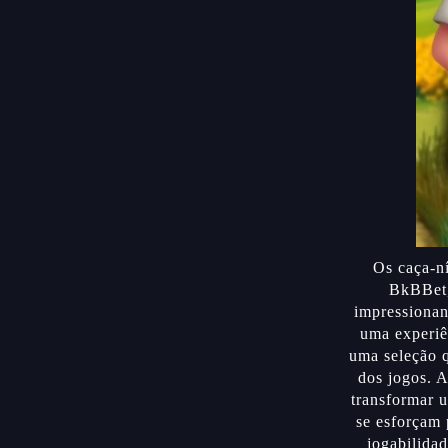
Os caça-ní
BkBBet,
impressionant
uma experiê
uma seleção q
dos jogos. 
transformar 
se esforçam 
jogabilidad