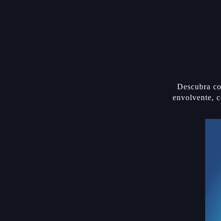
Descubra co
envolvente, c