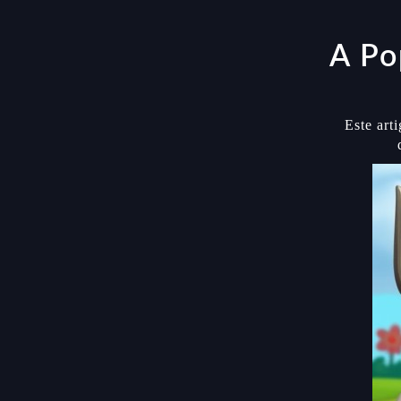
A Po
Este art