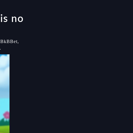
is no
s BkBBet,
.