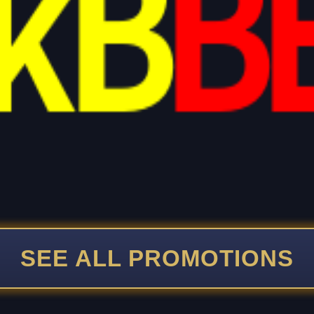
SEE ALL PROMOTIONS