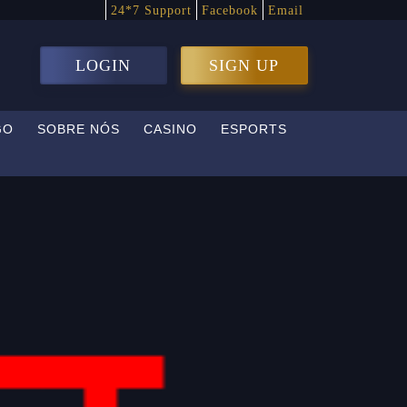
24*7 Support
Facebook
Email
LOGIN
SIGN UP
GO
SOBRE NÓS
CASINO
ESPORTS