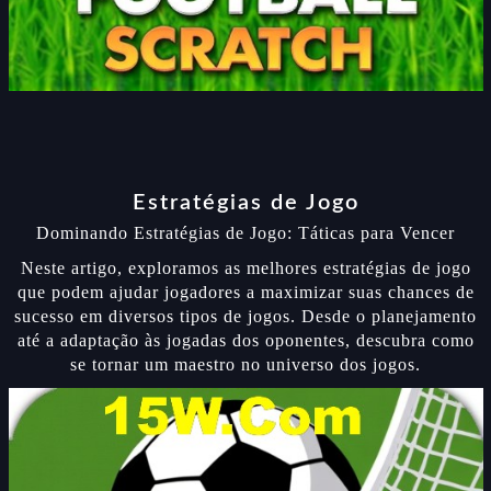
Estratégias de Jogo
Dominando Estratégias de Jogo: Táticas para Vencer
Neste artigo, exploramos as melhores estratégias de jogo
que podem ajudar jogadores a maximizar suas chances de
sucesso em diversos tipos de jogos. Desde o planejamento
até a adaptação às jogadas dos oponentes, descubra como
se tornar um maestro no universo dos jogos.