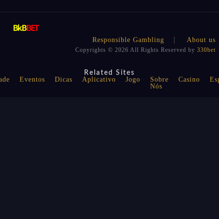
Responsible Gambling
About us
Copyrights © 2026 All Rights Reserved by
330bet
Related Sites
ade
Eventos
Dicas
Aplicativo
Jogo
Sobre
Casino
Es
Nós