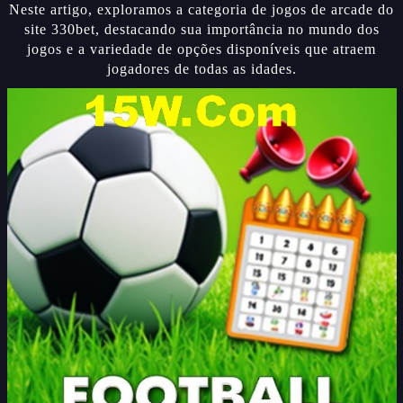
Neste artigo, exploramos a categoria de jogos de arcade do
site 330bet, destacando sua importância no mundo dos
jogos e a variedade de opções disponíveis que atraem
jogadores de todas as idades.