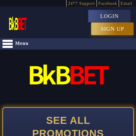
24*7 Support
Facebook
Email
LOGIN
SIGN UP
Menu
SEE ALL
PROMOTIONS