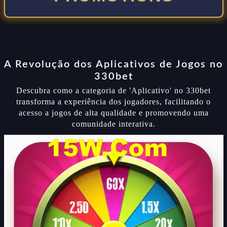
A Revolução dos Aplicativos de Jogos no
330bet
Descubra como a categoria de 'Aplicativo' no 330bet
transforma a experiência dos jogadores, facilitando o
acesso a jogos de alta qualidade e promovendo uma
comunidade interativa.