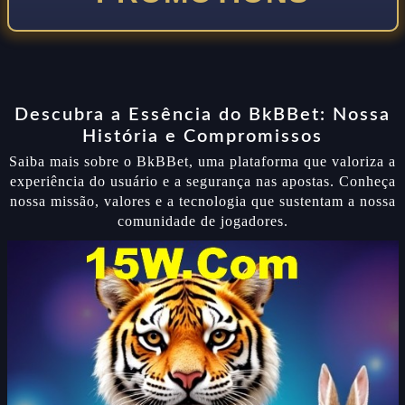
Descubra a Essência do BkBBet: Nossa
História e Compromissos
Saiba mais sobre o BkBBet, uma plataforma que valoriza a
experiência do usuário e a segurança nas apostas. Conheça
nossa missão, valores e a tecnologia que sustentam a nossa
comunidade de jogadores.