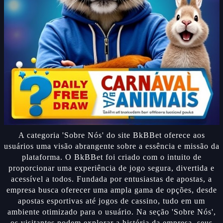
A categoria 'Sobre Nós' do site BkBBet oferece aos
usuários uma visão abrangente sobre a essência e missão da
plataforma. O BkBBet foi criado com o intuito de
proporcionar uma experiência de jogo segura, divertida e
acessível a todos. Fundada por entusiastas de apostas, a
empresa busca oferecer uma ampla gama de opções, desde
apostas esportivas até jogos de cassino, tudo em um
ambiente otimizado para o usuário. Na seção 'Sobre Nós',
os visitantes podem explorar a história da empresa, seus