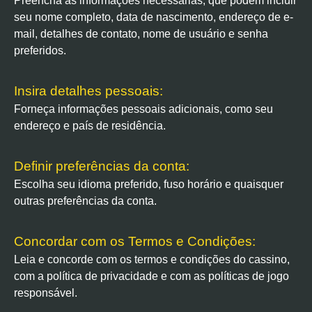
Preencha as informações necessárias, que podem incluir
seu nome completo, data de nascimento, endereço de e-
mail, detalhes de contato, nome de usuário e senha
preferidos.
Insira detalhes pessoais:
Forneça informações pessoais adicionais, como seu
endereço e país de residência.
Definir preferências da conta:
Escolha seu idioma preferido, fuso horário e quaisquer
outras preferências da conta.
Concordar com os Termos e Condições:
Leia e concorde com os termos e condições do cassino,
com a política de privacidade e com as políticas de jogo
responsável.