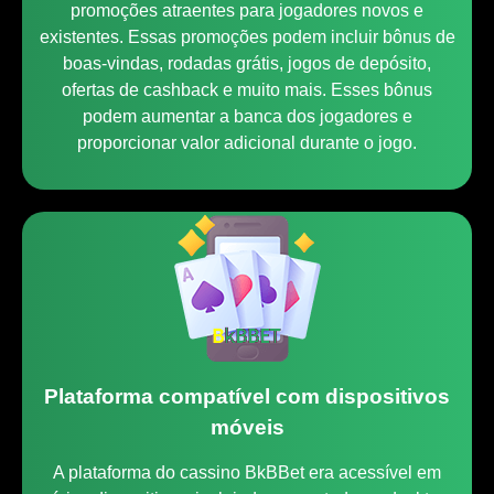
promoções atraentes para jogadores novos e
existentes. Essas promoções podem incluir bônus de
boas-vindas, rodadas grátis, jogos de depósito,
ofertas de cashback e muito mais. Esses bônus
podem aumentar a banca dos jogadores e
proporcionar valor adicional durante o jogo.
Plataforma compatível com dispositivos
móveis
A plataforma do cassino BkBBet era acessível em