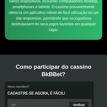
vários dispositivos, incluindo computadores desktop,
smartphones e tablets. O cassino provavelmente
oferecia um aplicativo móvel de fácil utilização ou um
site responsivo, permitindo que os jogadores
desfrutassem de seus jogos favoritos em qualquer
lugar.
Como participar do cassino
BkBBet?