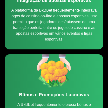
Integração de apostas esportivas
A plataforma da BkBBet frequentemente integrava
jogos de cassino on-line e apostas esportivas. Isso
permitiu que os jogadores desfrutassem de uma
transição perfeita entre os jogos de cassino e as
apostas esportivas em vários eventos e ligas
esportivas.
Bônus e Promoções Lucrativos
A BkBBet frequentemente oferecia bônus e