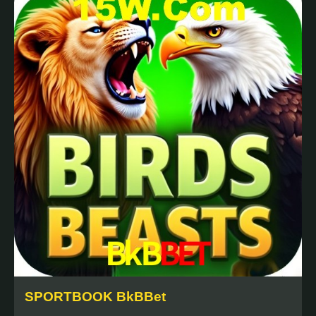
SPORTBOOK BkBBet