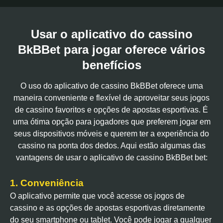
Usar o aplicativo do cassino
BkBBet para jogar oferece vários
benefícios
O uso do aplicativo de cassino BkBBet oferece uma
maneira conveniente e flexível de aproveitar seus jogos
de cassino favoritos e opções de apostas esportivas. É
uma ótima opção para jogadores que preferem jogar em
seus dispositivos móveis e querem ter a experiência do
cassino na ponta dos dedos. Aqui estão algumas das
vantagens de usar o aplicativo de cassino BkBBet bet:
1. Conveniência
O aplicativo permite que você acesse os jogos de
cassino e as opções de apostas esportivas diretamente
do seu smartphone ou tablet. Você pode jogar a qualquer