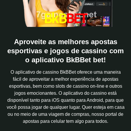
Aproveite as melhores apostas
esportivas e jogos de cassino com
o aplicativo BkBBet bet!
O aplicativo de cassino BkBBet oferece uma maneira
fácil de aproveitar a melhor experiência de apostas
esportivas, bem como slots de cassino on-line e outros
jogos emocionantes. O aplicativo do cassino está
disponível tanto para iOS quanto para Android, para que
você possa jogar de qualquer lugar. Quer esteja em casa
ou no meio de uma viagem de compras, nosso portal de
apostas para celular tem algo para todos.