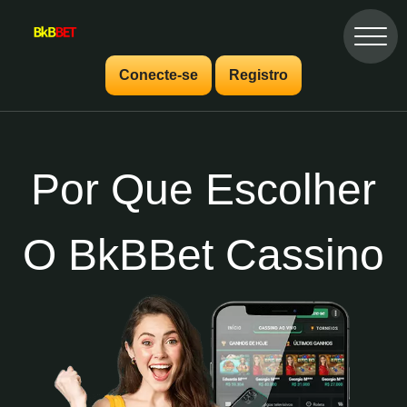
Conecte-se
Registro
Por Que Escolher
O BkBBet Cassino