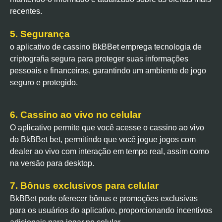
recentes.
5. Segurança
o aplicativo de cassino BkBBet emprega tecnologia de
criptografia segura para proteger suas informações
pessoais e financeiras, garantindo um ambiente de jogo
seguro e protegido.
6. Cassino ao vivo no celular
O aplicativo permite que você acesse o cassino ao vivo
do BkBBet bet, permitindo que você jogue jogos com
dealer ao vivo com interação em tempo real, assim como
na versão para desktop.
7. Bônus exclusivos para celular
BkBBet pode oferecer bônus e promoções exclusivas
para os usuários do aplicativo, proporcionando incentivos