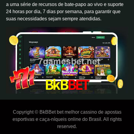
a uma série de recursos de bate-papo ao vivo e suporte
24 horas por dia, 7 dias por semana, para garantir que
suas necessidades sejam sempre atendidas.
Copyright © BkBBet bet melhor cassino de apostas
esportivas e caça-níqueis online do Brasil. All rights
reserved.