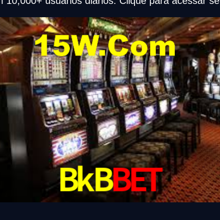
m 10,000+ usuários diários. Clique para acessar se