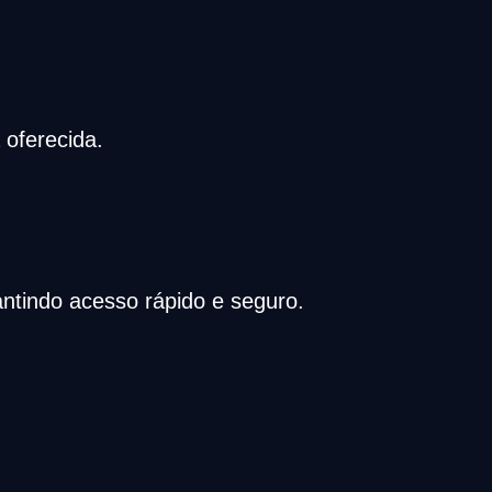
 oferecida.
antindo acesso rápido e seguro.