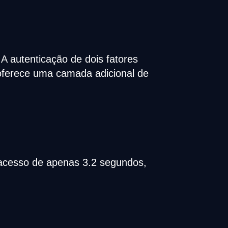
 A autenticação de dois fatores
 oferece uma camada adicional de
acesso de apenas 3.2 segundos,