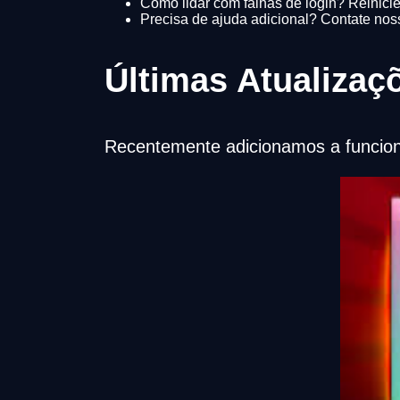
Como lidar com falhas de login? Reinicie
Precisa de ajuda adicional? Contate nos
Últimas Atualizaç
Recentemente adicionamos a funcional