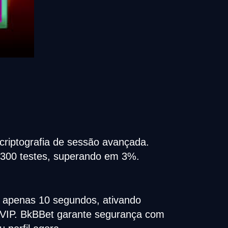
 criptografia de sessão avançada.
300 testes, superando em 3%.
m apenas 10 segundos, ativando
a VIP. BkBBet garante segurança com