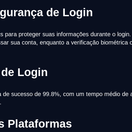
egurança de Login
ts para proteger suas informações durante o login.
ar sua conta, enquanto a verificação biométrica
 de Login
xa de sucesso de 99.8%, com um tempo médio de 
.
s Plataformas