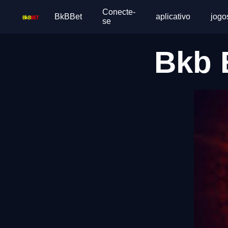
Conecte-
BkBBet
aplicativo
jogo
se
Bkb 