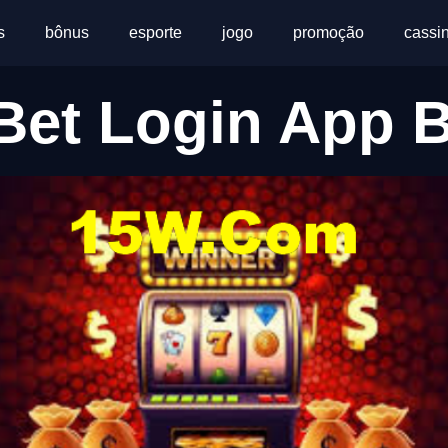
s
bônus
esporte
jogo
promoção
cassi
Bet Login App B