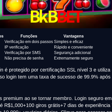
os
Funções
Vantagens
Verificação em dois passos
Simples e eficaz
IP verificação
Rápido e conveniente
Verificação por SMS
Segurança adicional
Não precisa de senha
Extremamente seguro
é protegido por certificação SSL nível 3 e utiliza
o login tem uma taxa de sucesso de 99.9% após 
égios premium ao se tornar membro. Login seguro e
até R$1,000+100 giros grátis+7 dias de experiênci