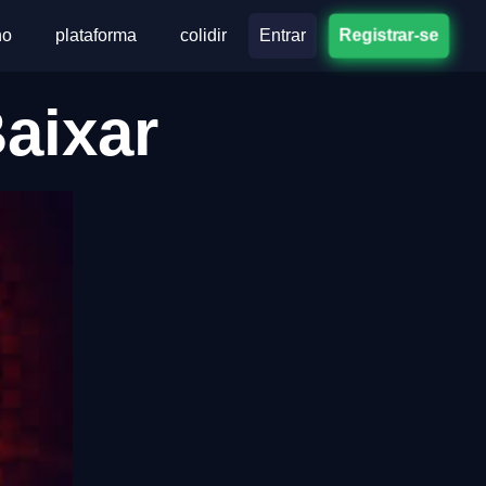
no
plataforma
colidir
Entrar
Registrar-se
aixar