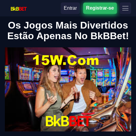
Entrar
Registrar-se
Os Jogos Mais Divertidos
Estão Apenas No BkBBet!