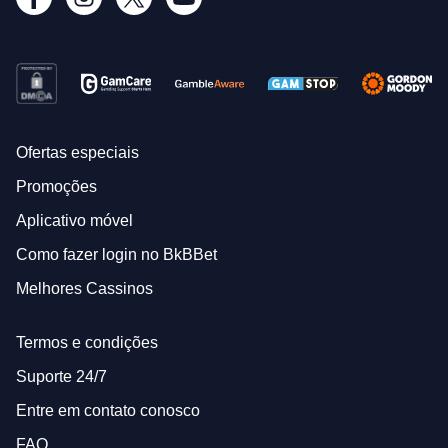
Ofertas especiais
Promoções
Aplicativo móvel
Como fazer login no BkBBet
Melhores Cassinos
Termos e condições
Suporte 24/7
Entre em contato conosco
FAQ