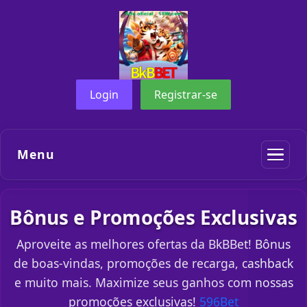
Login
Registrar-se
Menu
Bônus e Promoções Exclusivas
Aproveite as melhores ofertas da BkBBet! Bônus
de boas-vindas, promoções de recarga, cashback
e muito mais. Maximize seus ganhos com nossas
promoções exclusivas!
596Bet