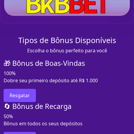
Tipos de Bônus Disponíveis
Escolha o bônus perfeito para você
🎁 Bônus de Boas-Vindas
100%
Dobre seu primeiro depósito até R$ 1.000
Resgatar
🔄 Bônus de Recarga
50%
Bônus em todos os seus depósitos